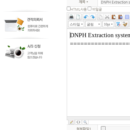
제목 *
HTML사용
비밀글
스타일
굴림
10pt
첨부파일1