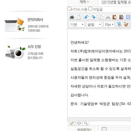
제목 *
HTML사용
비밀글
기본
굴림
10pt
문단
(P)
첨부파일1