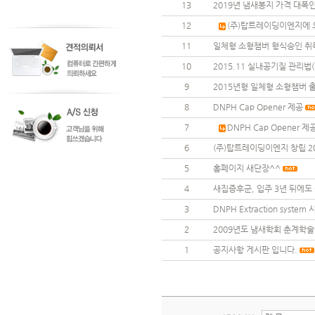
13
2019년 냄새봉지 가격 대폭
12
(주)탑트레이딩이엔지에 
11
일체형 소형챔버 형식승인 취
10
2015.11 실내공기질 관리법
9
2015년형 일체형 소형챔버 
8
DNPH Cap Opener 제공
7
DNPH Cap Opener 제
6
(주)탑트레이딩이엔지 창립 2
5
홈페이지 새단장^^
4
새집증후군, 입주 3년 뒤에도 
3
DNPH Extraction system 
2
2009년도 냄새학회 춘계학
1
공지사항 게시판 입니다.