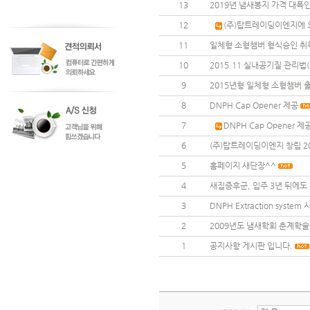
13
2019년 냄새봉지 가격 대폭
12
(주)탑트레이딩이엔지에 
11
일체형 소형챔버 형식승인 취
10
2015.11 실내공기질 관리법
9
2015년형 일체형 소형챔버 
8
DNPH Cap Opener 제공
7
DNPH Cap Opener 제
6
(주)탑트레이딩이엔지 창립 2
5
홈페이지 새단장^^
4
새집증후군, 입주 3년 뒤에도 
3
DNPH Extraction system 
2
2009년도 냄새학회 춘계학
1
공지사항 게시판 입니다.