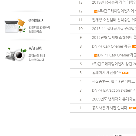
13
2019년 냄새봉지 가격 대폭
12
(주)탑트레이딩이엔지에 
11
일체형 소형챔버 형식승인 취
10
2015.11 실내공기질 관리법
9
2015년형 일체형 소형챔버 
8
DNPH Cap Opener 제공
7
DNPH Cap Opener 제
6
(주)탑트레이딩이엔지 창립 2
5
홈페이지 새단장^^
4
새집증후군, 입주 3년 뒤에도 
3
DNPH Extraction system 
2
2009년도 냄새학회 춘계학
1
공지사항 게시판 입니다.